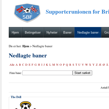
Supporterunionen for Bri
Hjem
Betingelser
Nyheter
Baner
Nedlagte baner
Gro
Du er her:
> Nedlagte baner
Hjem
Nedlagte baner
Alle
A
B
C
D
E
F
G
H
I
J
K
L
M
N
O
P
Q
R
S
T
U
V
W
X
Y
Z
Æ
Ø
Å
Finn bane:
Antall 
The Dell